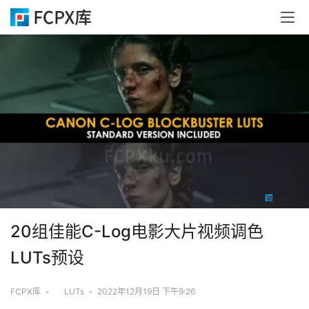
20组佳能C-Log电影大片视频调色
LUTs预设
FCPX库
•
LUTs
•
2022年12月19日 下午9:26