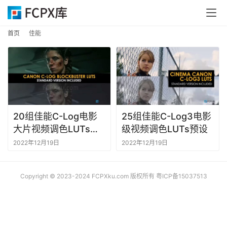
首
首页
佳能
页
F
C
P
X
20组佳能C-Log电影
25组佳能C-Log3电影
插
大片视频调色LUTs预
级视频调色LUTs预设
件
设
2022年12月19日
2022年12月19日
F
C
Copyright © 2023-2024 FCPXku.com 版权所有
粤ICP备15037513
P
X
插
件