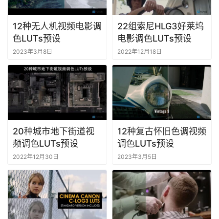
P
X
12种无人机视频电影调
22组索尼HLG3好莱坞
插
色LUTs预设
电影调色LUTs预设
件
2023年3月8日
2022年12月18日
库
工
具
F
C
P
20种城市地下街道视
12种复古怀旧色调视频
X
频调色LUTs预设
调色LUTs预设
软
2022年12月30日
2023年3月5日
件
M
a
c