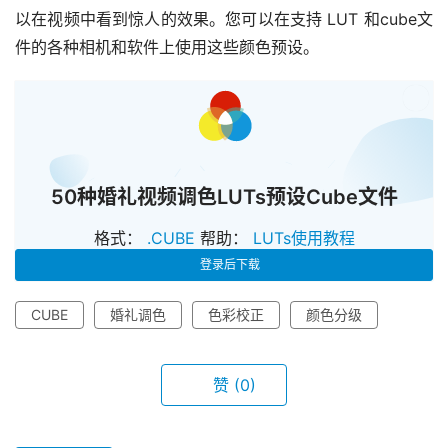
以在视频中看到惊人的效果。您可以在支持 LUT 和cube文
件的各种相机和软件上使用这些颜色预设。
已经
50种婚礼视频调色LUTs预设Cube文件
格式：
.CUBE
帮助：
LUTs使用教程
登录后下载
CUBE
婚礼调色
色彩校正
颜色分级
赞
(0)