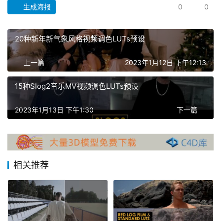
生成海报
0
0
20种新年新气象风格视频调色LUTs预设
上一篇
2023年1月12日 下午12:13
首
15种Slog2音乐MV视频调色LUTs预设
页
2023年1月13日 下午1:30
下一篇
F
C
P
X
插
相关推荐
件
F
C