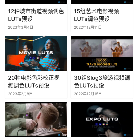
软
件
12种城市街道视频调色
15组艺术电影视频
LUTs预设
LUTs调色预设
2023年3月4日
2022年12月11日
20种电影色彩校正视
30组Slog3旅游视频调
频调色LUTs预设
色LUTs预设
2023年2月8日
2022年12月15日