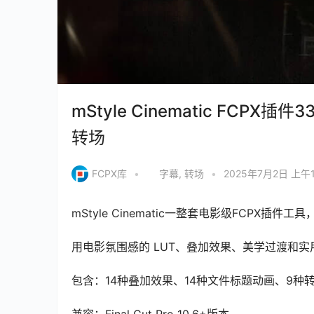
mStyle Cinematic F
转场
FCPX库
•
字幕
,
转场
•
2025年7月2日 上午1
mStyle Cinematic一整套电影级FCPX
用电影氛围感的 LUT、叠加效果、美学过渡和
包含：14种叠加效果、14种文件标题动画、9种
兼容：Final Cut Pro 10.6+版本