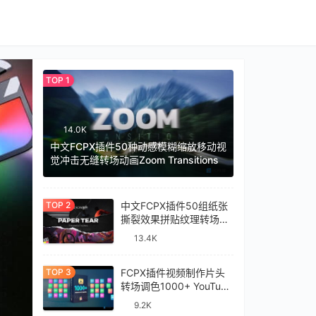
14.0K
中文FCPX插件50种动感模糊缩放移动视
觉冲击无缝转场动画Zoom Transitions
中文FCPX插件50组纸张
撕裂效果拼贴纹理转场过
渡预设Paper Tear
13.4K
Transitions
FCPX插件视频制作片头
转场调色1000+ YouTube
Library
9.2K