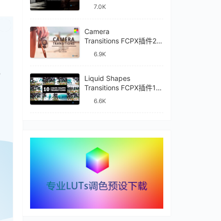
件mTransition Shade
7.0K
已付费？
登录
或
刷新
Camera
Transitions FCPX插件27
种摄像机镜头动画转场过
6.9K
渡
0
Liquid Shapes
Transitions FCPX插件10
种卡通流体图形动画转场
6.6K
过渡