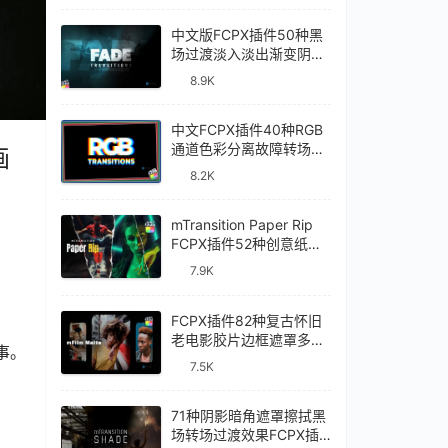
中文版FCPX插件50种黑
场过渡淡入淡出渐变阴影
视频转场Fade
8.9K
Transitions
中文FCPX插件40种RGB
通道色彩分离故障转场过
画
渡RGB Transitions
8.2K
mTransition Paper Rip
FCPX插件52种创意纸张
撕裂动画过渡转场效果
7.9K
FCPX插件82种复古怀旧
老电影胶片边框遮罩多画
事。
面分屏效果mFilm Matte
7.5K
71种阴影暗角遮罩擦拭黑
场转场过渡效果FCPX插