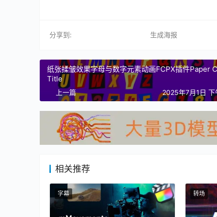
分享到:
生成海报
纸张揉皱效果字母与数字元素动画FCPX插件Paper Cu
Title
上一篇
2025年7月1日 下
相关推荐
字幕
转场