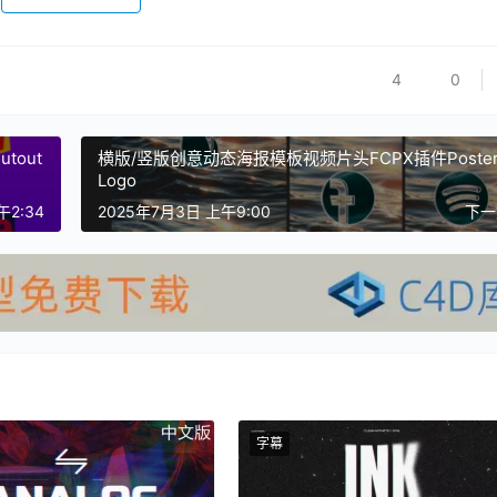
4
0
tout
横版/竖版创意动态海报模板视频片头FCPX插件Poster
Logo
午2:34
2025年7月3日 上午9:00
下
字幕