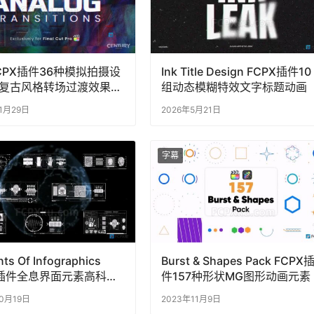
CPX插件36种模拟拍摄设
Ink Title Design FCPX插件10
复古风格转场过渡效果
组动态模糊特效文字标题动画
 Transitions
11月29日
2026年5月21日
字幕
ts Of Infographics
Burst & Shapes Pack FCPX
X插件全息界面元素高科技
件157种形状MG图形动画元素
界面动画
10月19日
2023年11月9日