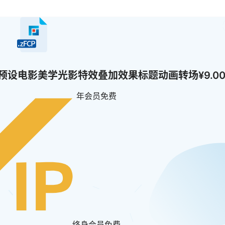
X插件33个预设电影美学光影特效叠加效果标题动画转场
¥9.0
年会员
免费
终身会员
免费