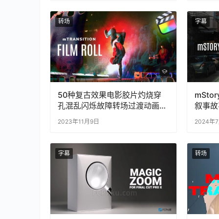
转场
字幕
50种复古效果电影胶片灼烧穿
mStor
孔混乱闪烁故障转场过渡动画
叙事故
FCPX插件
场预设
2023年11月9日
2024年
字幕
转场