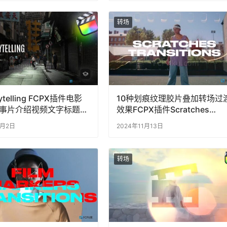
转场
ytelling FCPX插件电影
10种划痕纹理胶片叠加转场过
事片介绍视频文字标题转
效果FCPX插件Scratches
Transitions
7月2日
2024年11月13日
转场