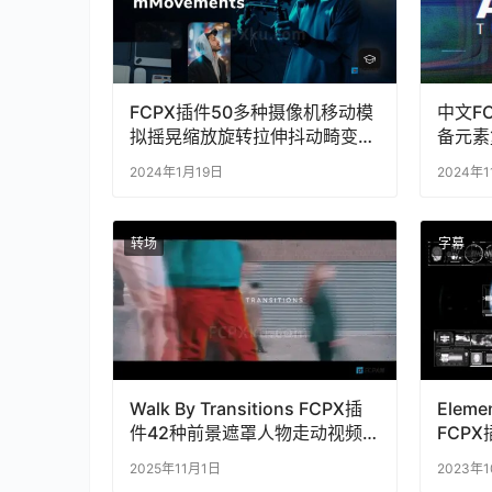
FCPX插件50多种摄像机移动模
中文F
拟摇晃缩放旋转拉伸抖动畸变运
备元素
镜动画mMovements
Analog
2024年1月19日
2024年
转场
字幕
Walk By Transitions FCPX插
Elemen
件42种前景遮罩人物走动视频
FCP
转场动画
HUD
2025年11月1日
2023年