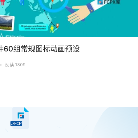
CPX插件60组常规图标动画预设
•
阅读 1809