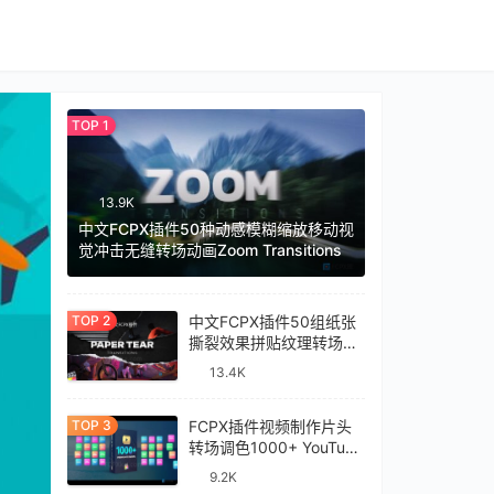
13.9K
中文FCPX插件50种动感模糊缩放移动视
觉冲击无缝转场动画Zoom Transitions
中文FCPX插件50组纸张
撕裂效果拼贴纹理转场过
渡预设Paper Tear
13.4K
Transitions
FCPX插件视频制作片头
转场调色1000+ YouTube
Library
9.2K