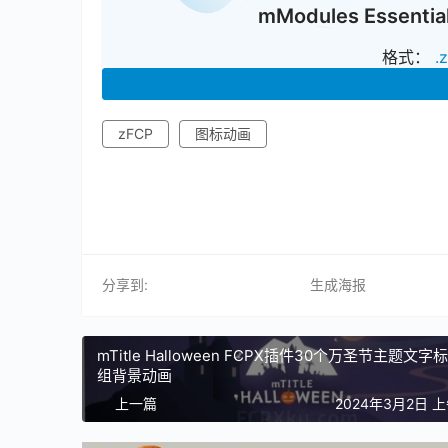
mModules Esse
格式：
.
zFCP
图标动画
分享到:
生成海报
mTitle Halloween FCPX插件30个万圣节主题文字
组背景动画
上一篇
2024年3月2日 上