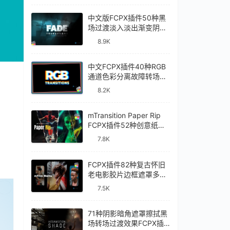
中文版FCPX插件50种黑
场过渡淡入淡出渐变阴影
视频转场Fade
8.9K
Transitions
中文FCPX插件40种RGB
通道色彩分离故障转场过
渡RGB Transitions
8.2K
mTransition Paper Rip
FCPX插件52种创意纸张
撕裂动画过渡转场效果
7.8K
FCPX插件82种复古怀旧
老电影胶片边框遮罩多画
面分屏效果mFilm Matte
已经登录？
刷新
7.5K
71种阴影暗角遮罩擦拭黑
场转场过渡效果FCPX插