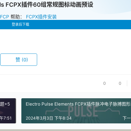
ntials FCPX插件60组常规图标动画预设
zFCP
帮助：
FCPX插件安装
登录后下载
赞
(0)
0
0
标题+5
Electro Pulse Elements FCPX插件脉冲电子脉搏图
午7:51
2024年3月3日 下午8:34
下