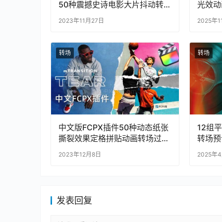
50种震撼史诗电影大片抖动转
光效动
场过渡特效
2023年11月27日
2025年1
转场
转场
中文版FCPX插件50种动态纸张
12组
撕裂效果定格拼贴动画转场过渡
转场预设
预设
Transi
2023年12月8日
2025年
发表回复