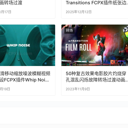
画转场过渡
Transitions FCPX插件纸张边
缘火焰烧灼视觉效果视频转场
1月17日
2025年12月12日
转场
平滑移动缩放噪波模糊视频
50种复古效果电影胶片灼烧穿
FCPX插件Whip Noise
孔混乱闪烁故障转场过渡动画
tions
FCPX插件
4月19日
2023年11月9日