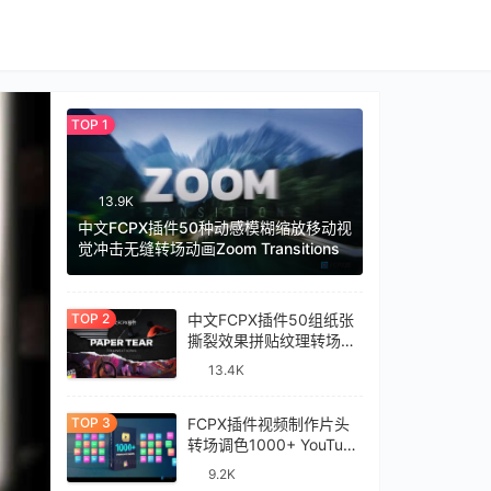
13.9K
中文FCPX插件50种动感模糊缩放移动视
觉冲击无缝转场动画Zoom Transitions
中文FCPX插件50组纸张
撕裂效果拼贴纹理转场过
渡预设Paper Tear
13.4K
Transitions
FCPX插件视频制作片头
转场调色1000+ YouTube
Library
9.2K