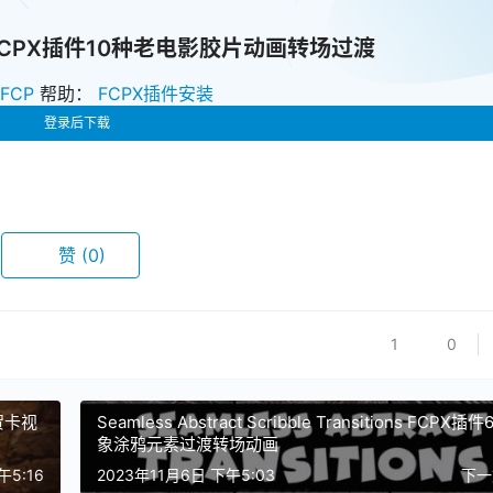
tions FCPX插件10种老电影胶片动画转场过渡
zFCP
帮助：
FCPX插件安装
登录后下载
赞
(0)
1
0
频贺卡视
Seamless Abstract Scribble Transitions FCPX插
象涂鸦元素过渡转场动画
午5:16
2023年11月6日 下午5:03
下