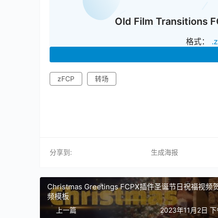
Old Film Transi
格式：
.
zFCP
转场
分享到:
生成海报
Christmas Greetings FCPX插件圣诞节日祝福视
频模板
上一篇
2023年11月2日 下