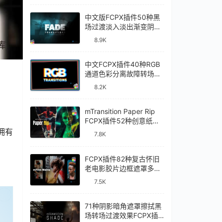
中文版FCPX插件50种黑
场过渡淡入淡出渐变阴影
视频转场Fade
8.9K
Transitions
中文FCPX插件40种RGB
通道色彩分离故障转场过
渡RGB Transitions
8.2K
mTransition Paper Rip
FCPX插件52种创意纸张
撕裂动画过渡转场效果
有 
7.8K
FCPX插件82种复古怀旧
老电影胶片边框遮罩多画
面分屏效果mFilm Matte
7.5K
已经登录？
刷新
71种阴影暗角遮罩擦拭黑
场转场过渡效果FCPX插