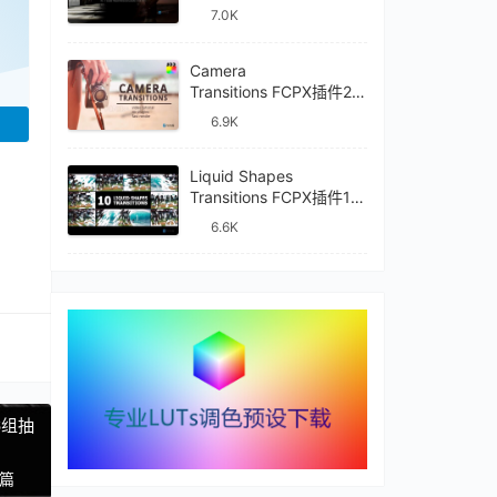
件mTransition Shade
7.0K
Camera
Transitions FCPX插件27
种摄像机镜头动画转场过
6.9K
渡
Liquid Shapes
Transitions FCPX插件10
种卡通流体图形动画转场
6.6K
过渡
件6组抽
一篇