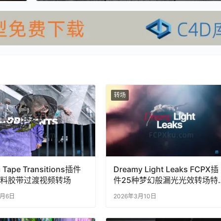
转场
c Tape Transitions插件
Dreamy Light Leaks FCPX插
塑料胶带过渡视频转场
件25种梦幻般漏光光效转场特
效
2月6日
2026年3月10日