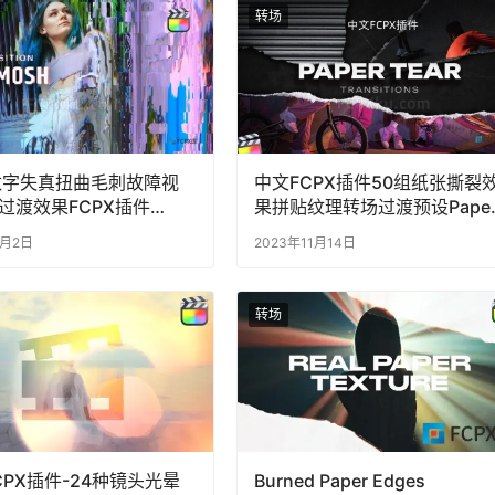
转场
数字失真扭曲毛刺故障视
中文FCPX插件50组纸张撕裂
过渡效果FCPX插件
果拼贴纹理转场过渡预设Pape
sition Datamosh
Tear Transitions
9月2日
2023年11月14日
转场
CPX插件-24种镜头光晕
Burned Paper Edges