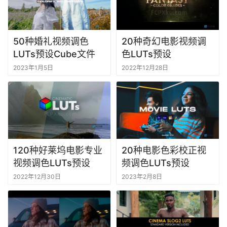
C
P
X
插
50种婚礼视频调色
20种奇幻电影视频调
件
LUTs预设Cube文件
色LUTs预设
库
2023年1月5日
2022年12月28日
工
具
F
C
P
120种好莱坞电影专业
20种电影色彩校正视
X
视频调色LUTs预设
频调色LUTs预设
软
件
2022年12月30日
2023年2月8日
M
a