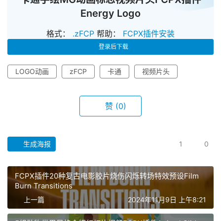
Energy Logo
格式：
.zFCP
帮助：
FCPX插件安装
登录后下载
LOGO动画
zFCP
卡通
视频片头
赞
(0)
生成海报
1
0
首
页
FCPX插件20种复古电影胶片烧伤闪烁转场特效预设Film
F
Burn Transitions
C
上一篇
2024年11月9日 上午8:21
P