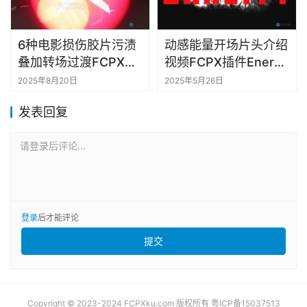
6种电影损伤胶片污渍
动感能量开场片头介绍
叠加转场过渡FCPX插
视频FCPX插件Energy
件Film Damage
Intro
2025年8月20日
2025年5月26日
Transitions
发表回复
请登录后评论...
登录
后才能评论
提交
Copyright © 2023-2024 FCPXku.com 版权所有
粤ICP备15037513