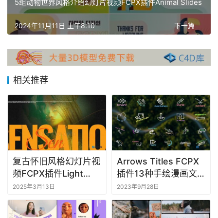
X
5组动物世界风格介绍幻灯片视频FCPX插件Animal Slides
插
件
2024年11月11日 上午8:10
下一篇
F
C
P
相关推荐
X
插
件
库
工
具
复古怀旧风格幻灯片视
Arrows Titles FCPX
F
频FCPX插件Light
插件13种手绘漫画文
C
Nostalgia Slides
字标题与34个箭头元
2025年3月13日
2023年9月28日
P
素动画
X
软