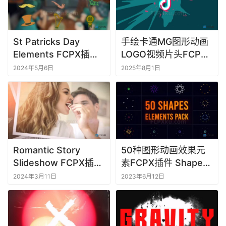
St Patricks Day
手绘卡通MG图形动画
Elements FCPX插件
LOGO视频片头FCPX
12个圣帕特里克节图形
插件Hand Logo
2024年5月6日
2025年8月1日
元素动画
Romantic Story
50种图形动画效果元
Slideshow FCPX插件
素FCPX插件 Shape
浪漫故事照片幻灯片视
Big Pack
2024年3月11日
2023年6月12日
频相册