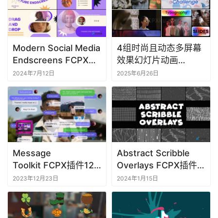
件
M
Modern Social Media
4组时尚且动态多屏幕
a
Endscreens FCPX插
效果幻灯片动画
c
件视频片尾画中画介绍
Multiscreen Slides
软
2024年7月12日
2025年6月26日
效果
件
Message
Abstract Scribble
Toolkit FCPX插件12
Overlays FCPX插件9
组信息聊天气泡弹窗对
种手绘涂鸦线条叠加元
2023年12月23日
2024年1月15日
话框动画
素动画