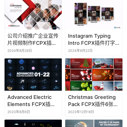
软
件
M
a
公司介绍推广企业宣传
Instagram Typing
c
片视频制作FCPX插件
Intro FCPX插件打字
软
Corporate
介绍短视频媒体
2024年8月26日
2024年6月22日
件
Advanced Electric
Christmas Greeting
Elements FCPX插件
Pack FCPX插件6张圣
61个发光电荷能量闪光
诞节贺卡动画视频
2023年8月6日
2023年12月18日
图形特效