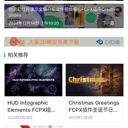
X
创意幻灯片演示文稿介绍宣传视频模板FCPX插件Creative
插
Slides
件
2024年12月14日 上午10:20
下一篇
F
C
P
X
相关推荐
插
件
库
工
具
HUD Infographic
Christmas Greetings
F
Elements FCPX插件
FCPX插件圣诞节日祝
C
94种高科技信息图表
福视频贺卡视频模板
P
2024年3月28日
2023年11月2日
元素动画
X