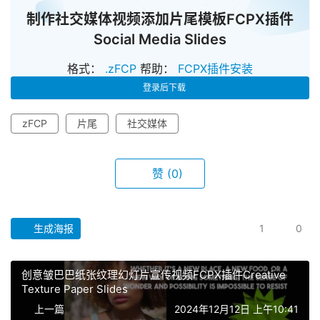
制作社交媒体视频添加片尾模板FCPX插件
Social Media Slides
格式：
.zFCP
帮助：
FCPX插件安装
登录后下载
zFCP
片尾
社交媒体
赞
(0)
首
生成海报
1
0
页
创意皱巴巴纸张纹理幻灯片宣传视频FCPX插件Creative
F
Texture Paper Slides
C
上一篇
2024年12月12日 上午10:41
P