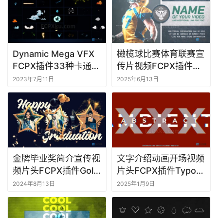
Dynamic Mega VFX
橄榄球比赛体育联赛宣
FCPX插件33种卡通视
传片视频FCPX插件
觉特效动画元素
American Football
2023年7月11日
2025年6月13日
Intro
金牌毕业奖简介宣传视
文字介绍动画开场视频
频片头FCPX插件Gold
片头FCPX插件Typo
Graduation Awards
Intro
2024年8月13日
2025年1月9日
Intro