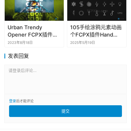
Urban Trendy
105手绘涂鸦元素动画
Opener FCPX插件都
个FCPX插件Hand
市时尚开场视频片头剪
Drawn Doodle Pack
2023年8月18日
2025年5月19日
辑
发表回复
请登录后评论...
登录
后才能评论
提交