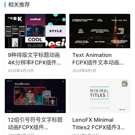
相关推荐
F
C
P
X
插
件
库
9种排版文字标题动画
Text Animation
工
4K分辨率FCPX插件
FCPX插件文本动画效
具
Typography Titles
果9组预设
2025年4月15日
2024年6月1日
1.0
F
C
P
X
软
件
12组引号符号文字标题
LenoFX Minimal
动画FCPX插件
Titles2 FCPX插件30
Quotes Text Titles
组文字标题动画