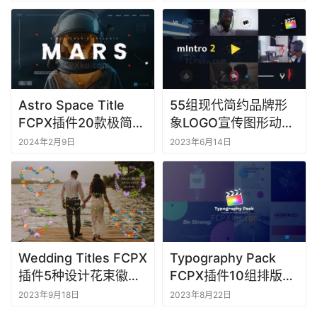
Astro Space Title
55组现代简约品牌形
FCPX插件20款极简太
象LOGO宣传图形动画
空时代创新文字标题动
FCPX插件mIntro2
2024年2月9日
2023年6月14日
画
Wedding Titles FCPX
Typography Pack
插件5种设计花束徽章
FCPX插件10组排版文
元素婚礼文字标题动画
字标题动画V1
2023年9月18日
2023年8月22日