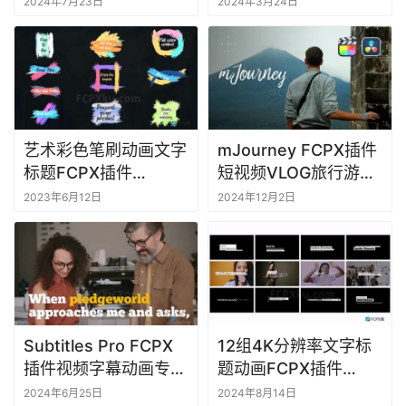
M
2024年7月23日
2024年3月24日
a
c
软
件
艺术彩色笔刷动画文字
mJourney FCPX插件
标题FCPX插件
短视频VLOG旅行游记
Colorful Brush
视频编辑文字标题转场
2023年6月12日
2024年12月2日
Strokes Titles
动画
Subtitles Pro FCPX
12组4K分辨率文字标
插件视频字幕动画专业
题动画FCPX插件
版
Lower Thirds 3.0
2024年6月25日
2024年8月14日