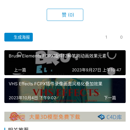
赞
(0)
生成海报
1
0
Brush Elements FCPX插件12种笔刷动画效果元素
首
页
上一篇
2023年9月27日 上午10:47
VHS Effects FCPX插件录像画面风格化叠加效果
F
C
2023年10月4日 下午9:02
下一篇
P
X
插
件