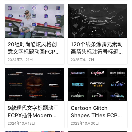
Thirds
a
c
软
件
20组时尚酷炫风格创
120个线条涂鸦元素动
意文字标题动画FCPX
画箭头标注符号标题
插件Creative Titles
FCPX插件Scribble
2024年7月21日
2025年4月7日
Elements
9款现代文字标题动画
Cartoon Glitch
FCPX插件Modern
Shapes Titles FCPX
Titles 1.0
插件8组卡通故障形状
2024年10月18日
2023年10月30日
动画文字标题字幕