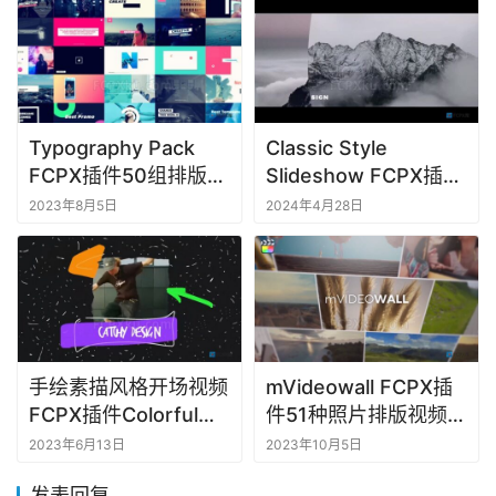
Typography Pack
Classic Style
FCPX插件50组排版介
Slideshow FCPX插件
绍宣传文字标题动画
经典风格幻灯片宣传视
2023年8月5日
2024年4月28日
频
手绘素描风格开场视频
mVideowall FCPX插
FCPX插件Colorful
件51种照片排版视频墙
Sketch Opener
展示动画样式
2023年6月13日
2023年10月5日
发表回复