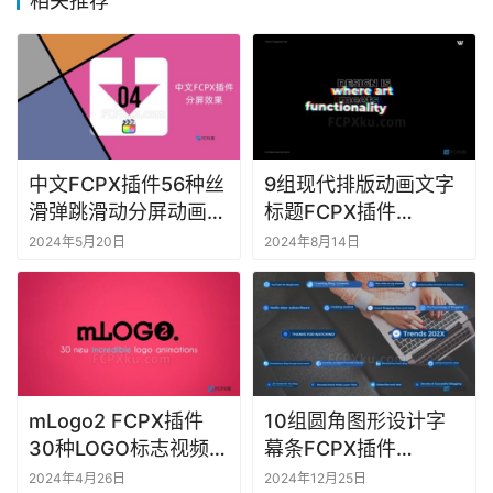
相关推荐
F
C
P
X
插
件
库
中文FCPX插件56种丝
9组现代排版动画文字
工
滑弹跳滑动分屏动画展
标题FCPX插件
具
示视频拼贴效果预设
Modern Typography
2024年5月20日
2024年8月14日
F
C
P
X
软
mLogo2 FCPX插件
10组圆角图形设计字
件
30种LOGO标志视频片
幕条FCPX插件
头动画
Rounded Lower
2024年4月26日
2024年12月25日
M