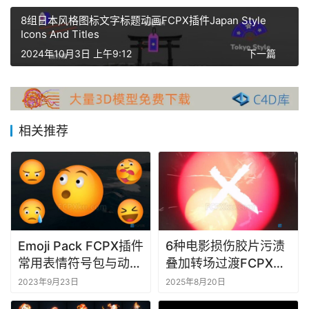
X
8组日本风格图标文字标题动画FCPX插件Japan Style
插
Icons And Titles
件
2024年10月3日 上午9:12
下一篇
F
C
P
X
相关推荐
插
件
库
工
具
Emoji Pack FCPX插件
6种电影损伤胶片污渍
F
常用表情符号包与动画
叠加转场过渡FCPX插
C
效果
件Film Damage
2023年9月23日
2025年8月20日
P
Transitions
X