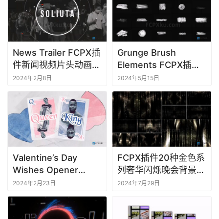
News Trailer FCPX插
Grunge Brush
件新闻视频片头动画模
Elements FCPX插件
板
20种粉笔画笔笔刷元
2024年2月8日
2024年5月15日
素动画
Valentine’s Day
FCPX插件20种金色系
Wishes Opener
列奢华闪烁晚会背景视
FCPX插件情人节祝福
频素材
2024年2月23日
2024年7月29日
开场视频模板