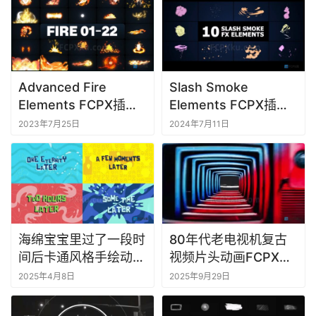
软
件
M
a
Advanced Fire
Slash Smoke
c
Elements FCPX插件
Elements FCPX插件
软
95组卡通火焰烟雾特
10种卡通烟雾特效元
2023年7月25日
2024年7月11日
件
效动画元素
素动画
海绵宝宝里过了一段时
80年代老电视机复古
间后卡通风格手绘动画
视频片头动画FCPX插
场景FCPX插件Some
件VHS Logo
2025年4月8日
2025年9月29日
Time Later Scenes