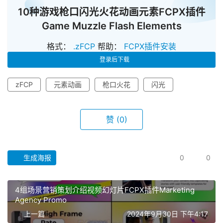
10种游戏枪口闪光火花动画元素FCPX插件
Game Muzzle Flash Elements
格式：
.zFCP
帮助：
FCPX插件安装
登录后下载
zFCP
元素动画
枪口火花
闪光
赞
(0)
首
生成海报
0
0
页
4组场景营销策划介绍视频幻灯片FCPX插件Marketing
F
Agency Promo
C
上一篇
2024年9月30日 下午4:17
P