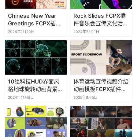
Chinese New Year
Rock Slides FCPX插
Greetings FCPX插件
件音乐会宣传文化活动
中国喜庆新春祥云灯笼
介绍视频
2024年1月20日
2024年5月11日
宣传片头动画
10组科技HUD界面风
体育运动宣传视频介绍
格地球旋转动画背景视
动画模板FCPX插件
频FCPX插件
Sport Slideshow
2024年11月8日
2025年8月5日
Corporate World
Pack