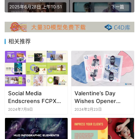
插
2025年6月28日 上午10:51
下一篇
件
F
C
相关推荐
P
X
插
件
库
工
具
Social Media
Valentine’s Day
Endscreens FCPX插
Wishes Opener
F
件视频片尾预告介绍
FCPX插件情人节祝福
2024年7月9日
2024年2月23日
C
开场视频模板
P
X
软