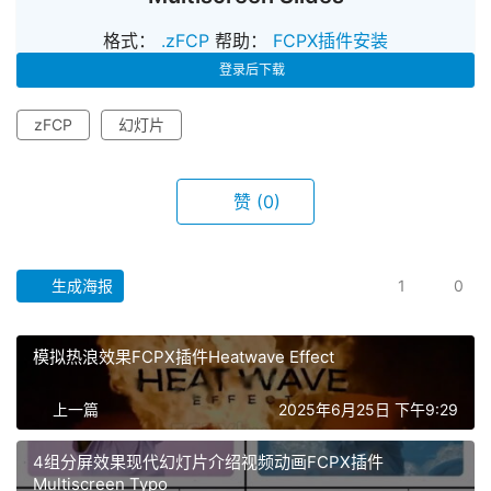
格式：
.zFCP
帮助：
FCPX插件安装
登录后下载
zFCP
幻灯片
赞
(0)
生成海报
1
0
首
页
模拟热浪效果FCPX插件Heatwave Effect
F
上一篇
2025年6月25日 下午9:29
C
P
4组分屏效果现代幻灯片介绍视频动画FCPX插件
X
Multiscreen Typo