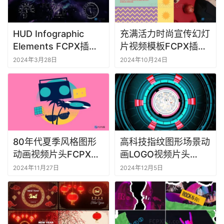
件
M
HUD Infographic
充满活力时尚宣传幻灯
a
Elements FCPX插件
片视频模板FCPX插件
c
94种高科技信息图表
Creative Slideshow
2024年3月28日
2024年10月24日
软
元素动画
件
80年代夏季风格图形
高科技指纹图形场景动
动画视频片头FCPX插
画LOGO视频片头
件Summer 80s Logo
FCPX插件Tech
2024年11月27日
2024年12月5日
Fingerprint Logo