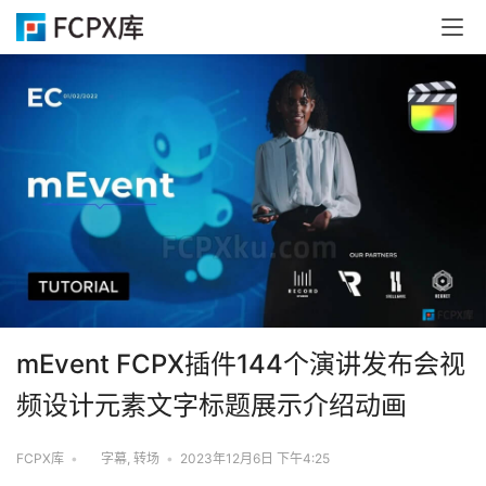
mEvent FCPX插件144个演讲发布会视
频设计元素文字标题展示介绍动画
FCPX库
•
字幕
,
转场
•
2023年12月6日 下午4:25