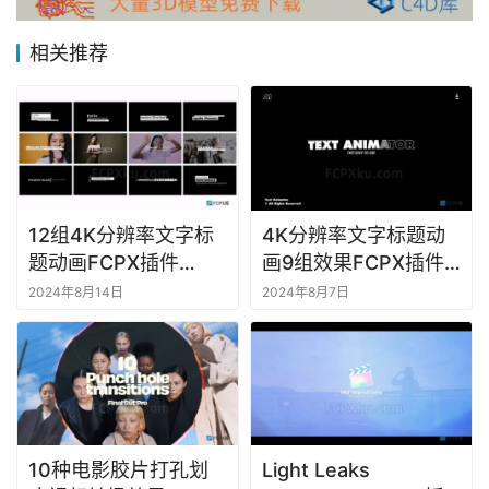
F
相关推荐
C
P
X
插
件
库
工
12组4K分辨率文字标
4K分辨率文字标题动
具
题动画FCPX插件
画9组效果FCPX插件
Lower Thirds 3.0
Text Animator
2024年8月14日
2024年8月7日
F
C
P
X
软
件
10种电影胶片打孔划
Light Leaks