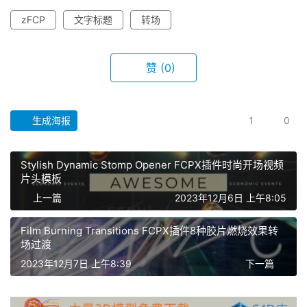
zFCP
文字标题
转场
赞
(0)
生成海报
1
0
首
Stylish Dynamic Stomp Opener FCPX插件时尚开场视频
片头模板
页
上一篇
2023年12月6日 上午8:05
F
Film Burning Transitions FCPX插件8种胶片燃烧效果转
C
场过渡
P
2023年12月7日 上午8:39
下一篇
X
插
件