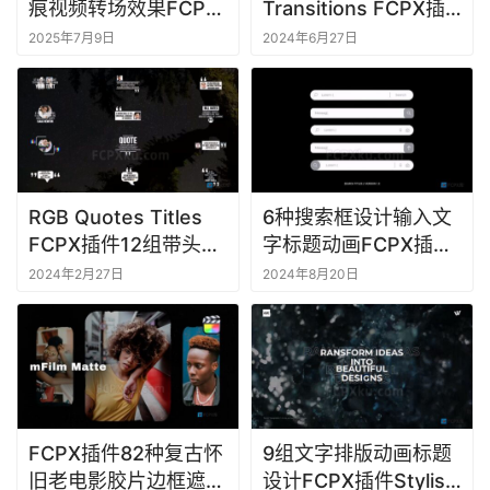
痕视频转场效果FCPX
Transitions FCPX插
M
插件Punch Hole
件140+种光效漏光转
2025年7月9日
2024年6月27日
a
Transitions
场过渡动画
c
软
件
RGB Quotes Titles
6种搜索框设计输入文
FCPX插件12组带头像
字标题动画FCPX插件
介绍引号段落文字标题
Search Titles
2024年2月27日
2024年8月20日
动画
FCPX插件82种复古怀
9组文字排版动画标题
旧老电影胶片边框遮罩
设计FCPX插件Stylish