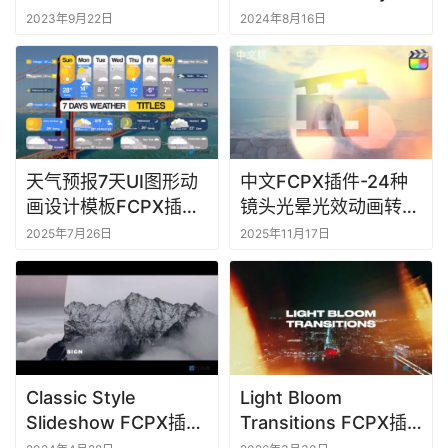
多画面分屏效果mFilm
Typography
2023年9月22日
2024年8月16日
Matte
天气预报7天UI图形动
中文FCPX插件-24种
画设计模板FCPX插件
镜头光晕光效动画转场
7 Days Weather
过渡
2025年7月26日
2025年11月17日
Titles
Classic Style
Light Bloom
Slideshow FCPX插件
Transitions FCPX插
经典风格幻灯片宣传视
件20组镜头光晕效果