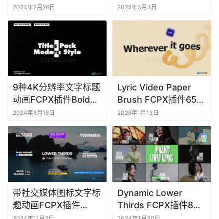
M
画
Flame Text
2024年2月26日
2025年3月3日
a
Animations
c
软
件
9种4K分辨率文字标题
Lyric Video Paper
动画FCPX插件Bold
Brush FCPX插件65组
Titles 3.0
动态文字歌曲歌词文本
2024年8月18日
2026年1月13日
动画模板
带社交媒体图标文字标
Dynamic Lower
题动画FCPX插件
Thirds FCPX插件8种
Lower Thirds with
动态文字标题动画
2024年11月2日
2024年1月30日