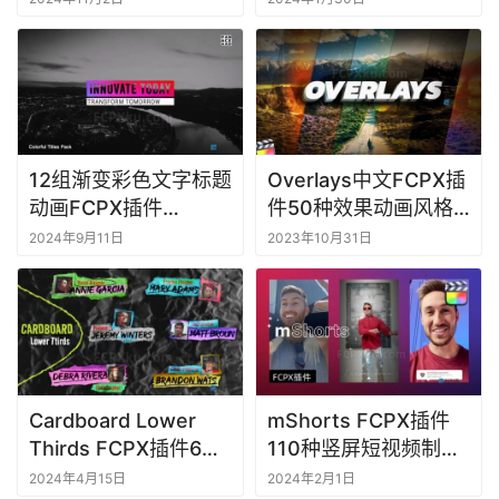
Social Media Icons
12组渐变彩色文字标题
Overlays中文FCPX插
动画FCPX插件
件50种效果动画风格
Colorful Titles Pack
特效叠加图层增强视频
2024年9月11日
2023年10月31日
画面
Cardboard Lower
mShorts FCPX插件
Thirds FCPX插件6组
110种竖屏短视频制作
纸板创意设计文字标题
头像点赞滑动标题图形
2024年4月15日
2024年2月1日