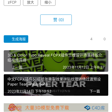
zFCP
放大
缩小
赞
(0)
生成海报
4
0
3D & Color Typo Reveal FCPX插件三维设计场景排版介
首
绍视频开场
页
上一篇
2023年11月12日 上午8:37
F
中文FCPX插件50组纸张撕裂效果拼贴纹理转场过渡预设
C
Paper Tear Transitions
P
2023年11月14日 下午10:52
下一篇
X
插
件