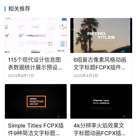
相关推荐
F
C
P
X
插
件
库
115个现代设计信息图
6组复古像素风格动画
工
表数据统计展示预设动
文字标题FCPX插件
具
画FCPX插件
Retro Titles
2023年6月17日
2025年4月3日
F
C
P
X
软
件
Simple Titles FCPX插
4k分辨率火焰效果文
件9种简洁文字标题动
字标题动画FCPX插件