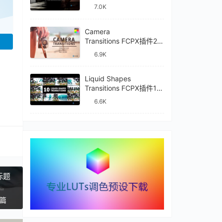
件mTransition Shade
7.0K
Camera
Transitions FCPX插件27
种摄像机镜头动画转场过
6.9K
渡
Liquid Shapes
Transitions FCPX插件10
种卡通流体图形动画转场
6.6K
过渡
字标题
一篇