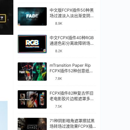
中文版FCPX插件50种黑
场过渡淡入淡出渐变阴影
视频转场Fade
8.9K
Transitions
中文FCPX插件40种RGB
通道色彩分离故障转场过
渡RGB Transitions
8.2K
mTransition Paper Rip
FCPX插件52种创意纸张
撕裂动画过渡转场效果
7.8K
FCPX插件82种复古怀旧
老电影胶片边框遮罩多画
面分屏效果mFilm Matte
已经登录？
刷新
7.5K
71种阴影暗角遮罩擦拭黑
场转场过渡效果FCPX插