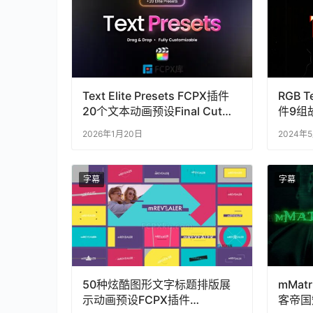
Text Elite Presets FCPX插件
RGB T
20个文本动画预设Final Cut
件9组
Pro
2026年1月20日
2024年
字幕
字幕
50种炫酷图形文字标题排版展
mMat
示动画预设FCPX插件
客帝国