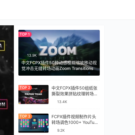
13.9K
中文FCPX插件50种动感模糊缩放移动视
觉冲击无缝转场动画Zoom Transitions
中文FCPX插件50组纸张
撕裂效果拼贴纹理转场过
渡预设Paper Tear
13.4K
Transitions
FCPX插件视频制作片头
转场调色1000+ YouTube
Library
9.2K