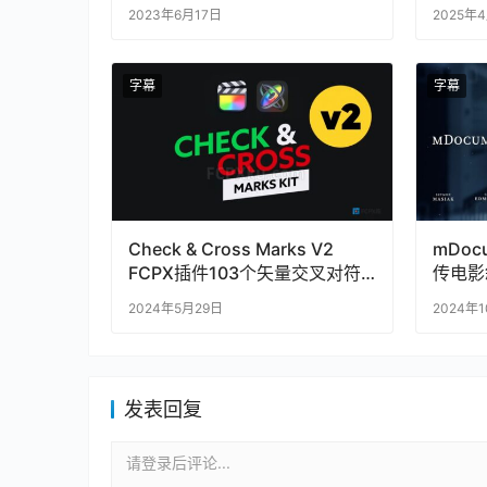
mRevealer
效动画
2023年6月17日
2025年
字幕
字幕
Check & Cross Marks V2
mDoc
FCPX插件103个矢量交叉对符
传电影
号元素与文字标题
编辑
2024年5月29日
2024年
发表回复
请登录后评论...