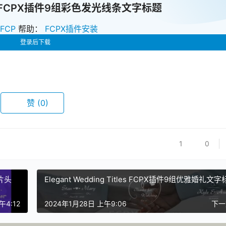
irds FCPX插件9组彩色发光线条文字标题
zFCP
帮助：
FCPX插件安装
登录后下载
赞
(0)
1
0
频片头
Elegant Wedding Titles FCPX插件9组优雅婚礼文
午4:12
2024年1月28日 上午9:06
下