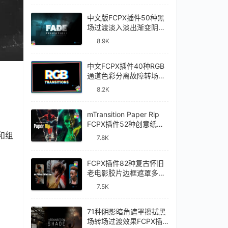
中文版FCPX插件50种黑
场过渡淡入淡出渐变阴影
视频转场Fade
8.9K
Transitions
中文FCPX插件40种RGB
通道色彩分离故障转场过
渡RGB Transitions
8.2K
mTransition Paper Rip
FCPX插件52种创意纸张
撕裂动画过渡转场效果
和组
7.8K
FCPX插件82种复古怀旧
老电影胶片边框遮罩多画
面分屏效果mFilm Matte
7.5K
71种阴影暗角遮罩擦拭黑
场转场过渡效果FCPX插