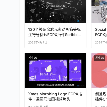
120个线条涂鸦元素动画箭头标
Social
注符号标题FCPX插件Scribble
FCP
Elements
绍
2025年4月7日
2024年
发生器
发生器
Xmas Morphing Logo FCPX插
创意现
件卡通图形动画视频片头
插件Cre
2024年1月26日
2024年