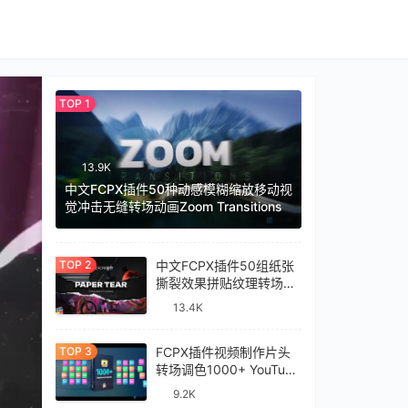
13.9K
中文FCPX插件50种动感模糊缩放移动视
觉冲击无缝转场动画Zoom Transitions
中文FCPX插件50组纸张
撕裂效果拼贴纹理转场过
渡预设Paper Tear
13.4K
Transitions
FCPX插件视频制作片头
转场调色1000+ YouTube
Library
9.2K