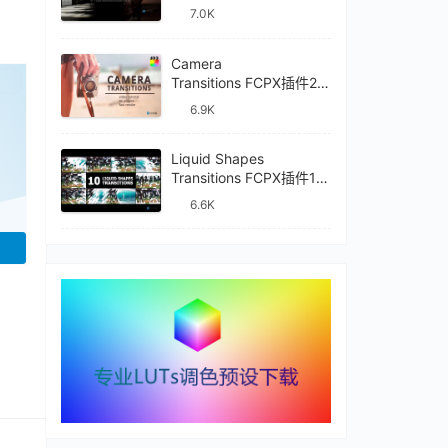
件mTransition Shade
7.0K
Camera
已经登录？
刷新
Transitions FCPX插件27
种摄像机镜头动画转场过
6.9K
渡
Liquid Shapes
Transitions FCPX插件10
种卡通流体图形动画转场
6.6K
过渡