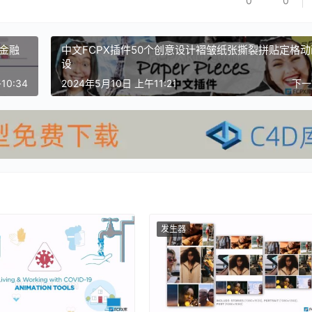
0
0
物和金融
中文FCPX插件50个创意设计褶皱纸张撕裂拼贴定格动
设
10:34
2024年5月10日 上午11:21
下
发生器