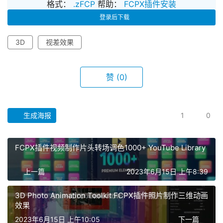
格式：
.zFCP
帮助：
FCPX插件安装
登录后下载
3D
视差效果
赞
(0)
生成海报
1
0
首
页
FCPX插件视频制作片头转场调色1000+ YouTube Library
上一篇
2023年6月15日 上午8:39
F
C
3D Photo Animation Toolkit FCPX插件照片制作三维动画
P
效果
X
2023年6月15日 上午10:05
下一篇
插