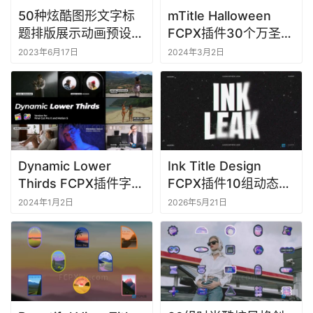
50种炫酷图形文字标
mTitle Halloween
题排版展示动画预设
FCPX插件30个万圣节
FCPX插件mRevealer
主题文字标题+5组背
2023年6月17日
2024年3月2日
景动画
Dynamic Lower
Ink Title Design
Thirds FCPX插件字幕
FCPX插件10组动态模
条文字标题动画
糊特效文字标题动画
2024年1月2日
2026年5月21日