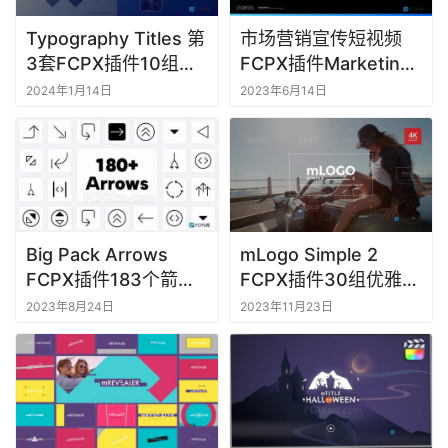
Typography Titles 第
市场营销宣传短视频
M
3套FCPX插件10组排
FCPX插件Marketing
a
版文字标题动画
Instagram Stories
2024年1月14日
2023年6月14日
c
软
件
Big Pack Arrows
mLogo Simple 2
FCPX插件183个箭头
FCPX插件30组优雅简
图标元素动画
约线条动画LOGO片头
2023年8月24日
2023年11月23日
视频