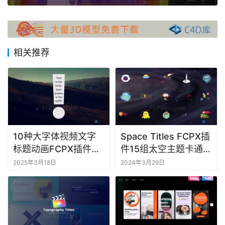
件
F
C
相关推荐
P
X
插
件
库
工
具
10种大字体视频文字
Space Titles FCPX插
标题动画FCPX插件
件15组太空主题卡通文
F
Minimalist Typo
字标题动画
2025年3月18日
2024年3月29日
C
Titles
P
X
软
件