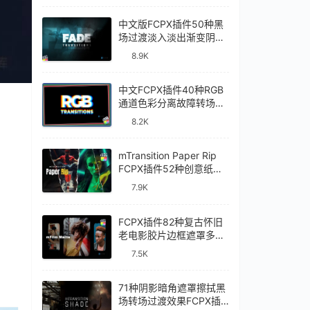
中文版FCPX插件50种黑
场过渡淡入淡出渐变阴影
视频转场Fade
8.9K
Transitions
中文FCPX插件40种RGB
通道色彩分离故障转场过
渡RGB Transitions
8.2K
mTransition Paper Rip
FCPX插件52种创意纸张
撕裂动画过渡转场效果
7.9K
FCPX插件82种复古怀旧
老电影胶片边框遮罩多画
面分屏效果mFilm Matte
7.5K
71种阴影暗角遮罩擦拭黑
场转场过渡效果FCPX插