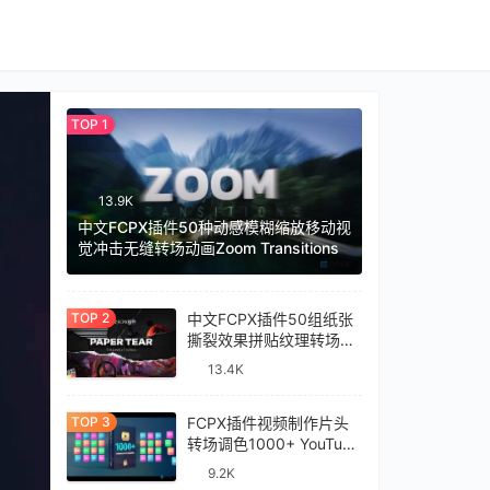
13.9K
中文FCPX插件50种动感模糊缩放移动视
觉冲击无缝转场动画Zoom Transitions
中文FCPX插件50组纸张
撕裂效果拼贴纹理转场过
渡预设Paper Tear
13.4K
Transitions
FCPX插件视频制作片头
转场调色1000+ YouTube
Library
9.2K