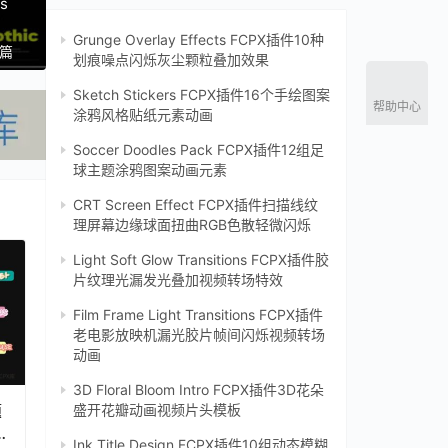
s
Grunge Overlay Effects FCPX插件10种
一篇
划痕噪点闪烁灰尘颗粒叠加效果
Sketch Stickers FCPX插件16个手绘图案
帮助中心
涂鸦风格贴纸元素动画
Soccer Doodles Pack FCPX插件12组足
球主题涂鸦图案动画元素
CRT Screen Effect FCPX插件扫描线纹
理屏幕边缘球面扭曲RGB色散轻微闪烁‌
Light Soft Glow Transitions FCPX插件胶
片纹理光漏发光叠加视频转场特效
Film Frame Light Transitions FCPX插件
老电影放映机漏光胶片帧间闪烁视频转场
动画
3D Floral Bloom Intro FCPX插件3D花朵
题
盛开花瓣动画视频片头模板
d
Ink Title Design FCPX插件10组动态模糊