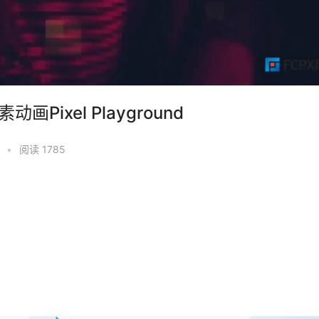
ixel Playground
0
•
阅读 1785