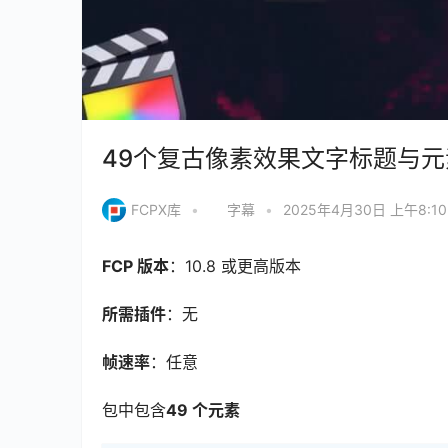
49个复古像素效果文字标题与元素动画P
FCPX库
•
字幕
•
2025年4月30日 上午8:1
FCP 版本
：10.8 或更高版本
所需插件
：无
帧速率
：任意
包中包含
49 个元素