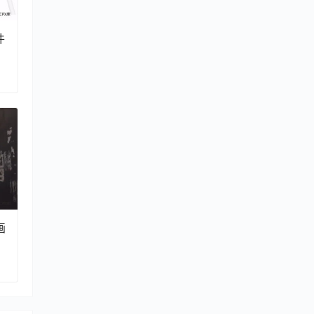
件
动
画