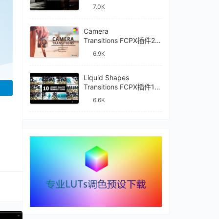
件mTransition Shade
已经登录？
刷新
7.0K
Camera
Transitions FCPX插件27
种摄像机镜头动画转场过
6.9K
渡
Liquid Shapes
Transitions FCPX插件10
种卡通流体图形动画转场
6.6K
过渡