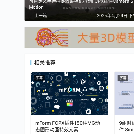
可自定义手持拍摄效果相机抖动FCPX插件Camera Sh
Motion
上一篇
2025年4月29日 下
相关推荐
字幕
字幕
mForm FCPX插件150种MG动
9组时
态图形动画特效元素
件 Simp