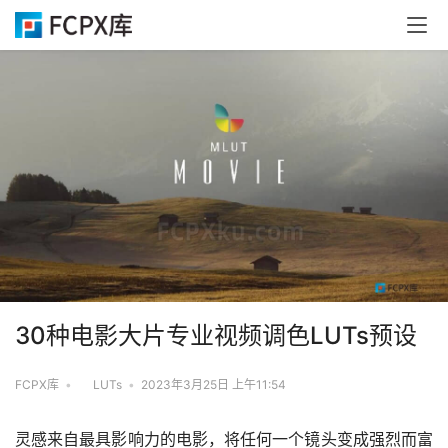
30种电影大片专业视频调色LUTs预设
FCPX库
•
LUTs
•
2023年3月25日 上午11:54
灵感来自最具影响力的电影，将任何一个镜头变成强烈而富