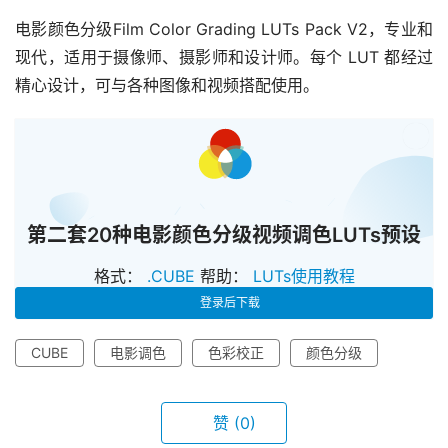
电影颜色分级Film Color Grading LUTs Pack V2，专业和
现代，适用于摄像师、摄影师和设计师。每个 LUT 都经过
精心设计，可与各种图像和视频搭配使用。
已经
第二套20种电影颜色分级视频调色LUTs预设
格式：
.CUBE
帮助：
LUTs使用教程
登录后下载
CUBE
电影调色
色彩校正
颜色分级
赞
(0)