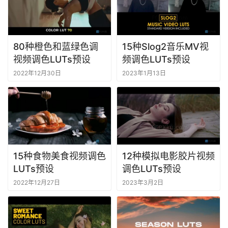
C
P
X
插
80种橙色和蓝绿色调
15种Slog2音乐MV视
件
视频调色LUTs预设
频调色LUTs预设
库
2022年12月30日
2023年1月13日
工
具
F
C
P
X
15种食物美食视频调色
12种模拟电影胶片视频
软
LUTs预设
调色LUTs预设
件
2022年12月27日
2023年3月2日
M
a