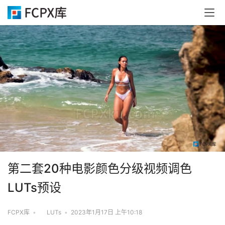
第二套20种电影颜色分级视频调色
LUTs预设
FCPX库
•
LUTs
•
2023年1月17日 上午10:18