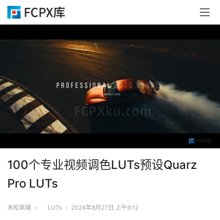
100个专业视频调色LUTs预设Quarz
Pro LUTs
米松商城
•
LUTs
•
2024年8月27日 上午9:12