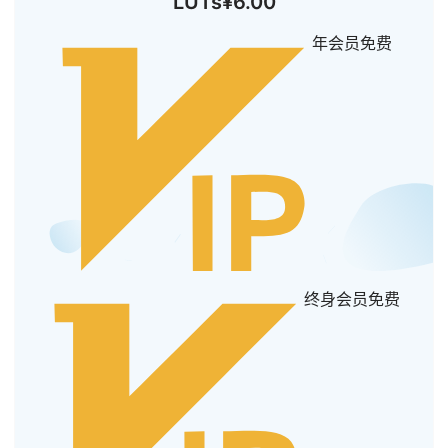
LUTs
¥6.00
年会员
免费
终身会员
免费