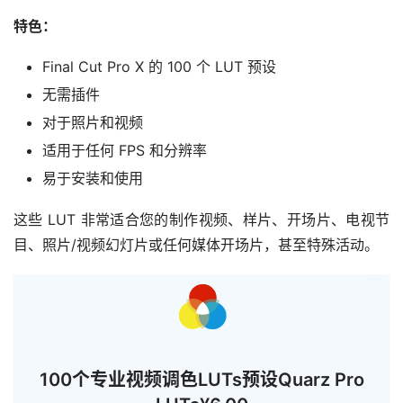
特色：
Final Cut Pro X 的 100 个 LUT 预设
无需插件
对于照片和视频
适用于任何 FPS 和分辨率
易于安装和使用
这些 LUT 非常适合您的制作视频、样片、开场片、电视节
目、照片/视频幻灯片或任何媒体开场片，甚至特殊活动。
已付
100个专业视频调色LUTs预设Quarz Pro