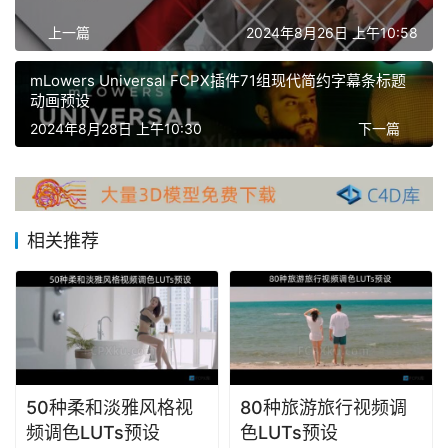
插
上一篇
2024年8月26日 上午10:58
件
库
mLowers Universal FCPX插件71组现代简约字幕条标题
工
动画预设
具
2024年8月28日 上午10:30
下一篇
F
C
P
X
相关推荐
软
件
M
a
c
50种柔和淡雅风格视
80种旅游旅行视频调
软
频调色LUTs预设
色LUTs预设
件