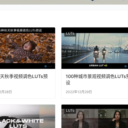
LUTs
秋天秋季视频调色LUTs预
100种城市景观视频调色LUTs
设
12月28日
2022年12月29日
LUTs