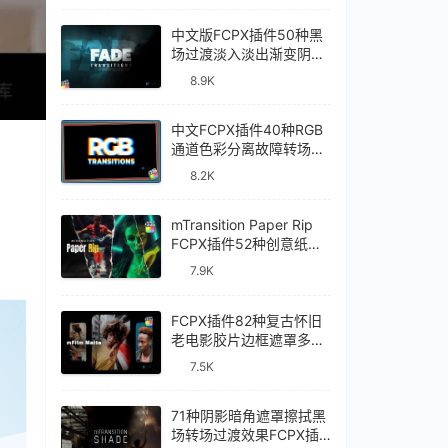
中文版FCPX插件50种黑
场过渡淡入淡出渐变阴影
视频转场Fade
8.9K
Transitions
中文FCPX插件40种RGB
通道色彩分离故障转场过
渡RGB Transitions
8.2K
mTransition Paper Rip
FCPX插件52种创意纸张
撕裂动画过渡转场效果
7.9K
已经登录？
刷新
FCPX插件82种复古怀旧
老电影胶片边框遮罩多画
面分屏效果mFilm Matte
7.5K
71种阴影暗角遮罩擦拭黑
场转场过渡效果FCPX插