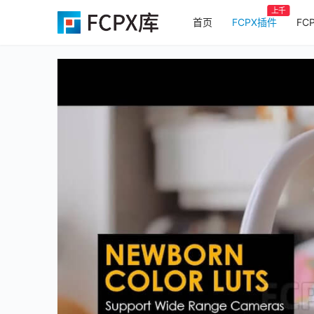
上千
首页
FCPX插件
FC