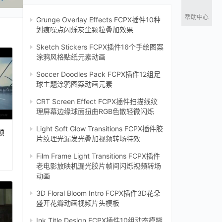
帮助中心
Grunge Overlay Effects FCPX插件10种
划痕噪点闪烁灰尘颗粒叠加效果
Sketch Stickers FCPX插件16个手绘图案
涂鸦风格贴纸元素动画
Soccer Doodles Pack FCPX插件12组足
球主题涂鸦图案动画元素
CRT Screen Effect FCPX插件扫描线纹
理屏幕边缘球面扭曲RGB色散轻微闪烁‌
Light Soft Glow Transitions FCPX插件胶
预
片纹理光漏发光叠加视频转场特效
Film Frame Light Transitions FCPX插件
老电影放映机漏光胶片帧间闪烁视频转场
动画
3D Floral Bloom Intro FCPX插件3D花朵
盛开花瓣动画视频片头模板
Ink Title Design FCPX插件10组动态模糊