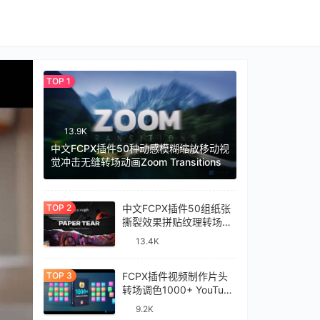
13.9K
中文FCPX插件50种动感模糊缩放移动视
觉冲击无缝转场动画Zoom Transitions
中文FCPX插件50组纸张
撕裂效果拼贴纹理转场过
渡预设Paper Tear
13.4K
Transitions
FCPX插件视频制作片头
转场调色1000+ YouTube
Library
9.2K