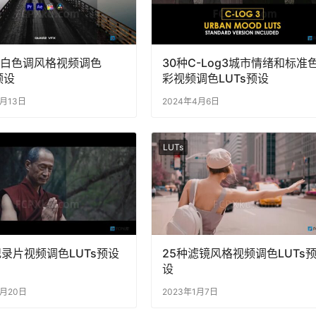
黑白色调风格视频调色
30种C-Log3城市情绪和标准
预设
彩视频调色LUTs预设
2月13日
2024年4月6日
LUTs
纪录片视频调色LUTs预设
25种滤镜风格视频调色LUTs
设
2月20日
2023年1月7日