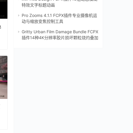
特效文字标题动画
Pro Zooms 4.1.1 FCPX插件专业摄像机运
动与缩放变焦控制工具
色
Gritty Urban Film Damage Bundle FCPX
插件14种4K分辨率胶片损坏颗粒烧灼叠加
预