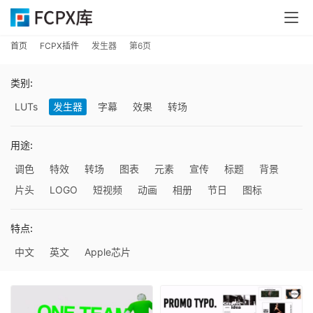
首页
FCPX插件
发生器
第6页
类别:
LUTs
发生器
字幕
效果
转场
用途:
调色
特效
转场
图表
元素
宣传
标题
背景
片头
LOGO
短视频
动画
相册
节日
图标
特点:
中文
英文
Apple芯片