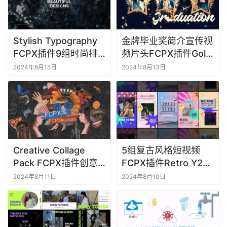
Stylish Typography
金牌毕业奖简介宣传视
FCPX插件9组时尚排
频片头FCPX插件Gold
版文字标题动画
Graduation Awards
2024年8月15日
2024年8月13日
Intro
首
Creative Collage
5组复古风格短视频
页
Pack FCPX插件创意
FCPX插件Retro Y2K
拼贴艺术定格动画视频
Stories Pack
2024年8月11日
2024年8月10日
F
片头
C
P
X