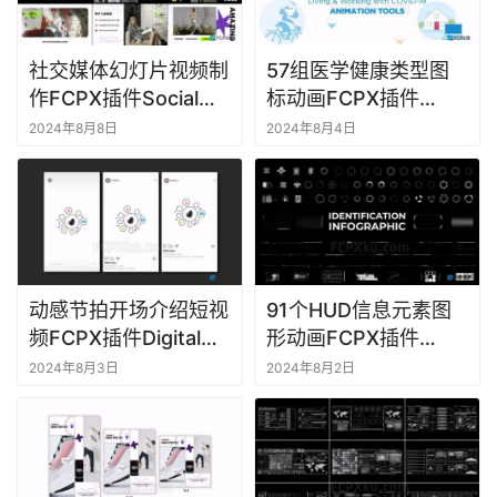
插
件
社交媒体幻灯片视频制
57组医学健康类型图
F
作FCPX插件Social
标动画FCPX插件
C
Media Slides
Living And Working
2024年8月8日
2024年8月4日
P
with Virus Animated
X
Graphics
插
件
库
工
具
动感节拍开场介绍短视
91个HUD信息元素图
频FCPX插件Digital
形动画FCPX插件
F
Agency Vertical Reel
Identification HUD
2024年8月3日
2024年8月2日
C
Infographic
P
X
软
件