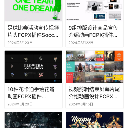
足球比赛活动宣传视频
9组排版设计商品宣传
片头FCPX插件Soccer
介绍动画FCPX插件
Typographic Intro
Typography Promo
2024年8月23日
2024年8月22日
10种花卡通手绘花瓣
视频剪辑结束屏幕片尾
动画FCPX插件
介绍动画设计FCPX插
Flowers Falling Into
件Social Media
2024年8月20日
2024年8月15日
Petals Animations
Travel Scenes