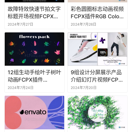
故障特效快速节拍文字
彩色圆圈标志动画视频
标题开场视频FCPX插
FCPX插件RGB Color
件Glitch Intro
Circles Logo Reveal
2024年7月27日
2024年7月26日
12组生动手绘叶子树叶
9组设计分屏展示产品
动画FCPX插件
介绍幻灯片视频FCPX
Colorful Flowers
插件Bento
2024年7月24日
2024年7月20日
Pack
Multiscreen Product
Slides