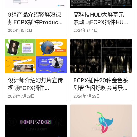
9组产品介绍竖屏短视
高科技HUD大屏幕元
M
频FCPX插件Product
素动画FCPX插件HUD
a
Bento Slides Vertical
Large Screens
2024年8月2日
2024年8月1日
c
Reel
软
件
设计师介绍幻灯片宣传
FCPX插件20种金色系
视频FCPX插件
列奢华闪烁晚会背景视
Designer Slides
频素材
2024年7月29日
2024年7月29日