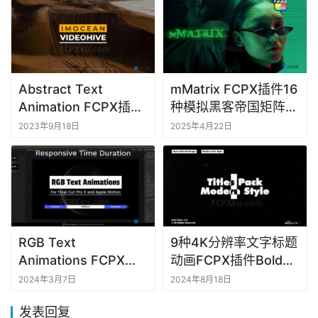
Abstract Text
mMatrix FCPX插件16
Animation FCPX插件
种模拟黑客帝国矩阵效
10种文字标题动画
果转场文字标题特效动
2023年9月18日
2025年4月22日
画
RGB Text
9种4K分辨率文字标题
Animations FCPX插
动画FCPX插件Bold
件9组现代文字标题文
Titles 3.0
2024年3月7日
2024年8月18日
本动画
发表回复