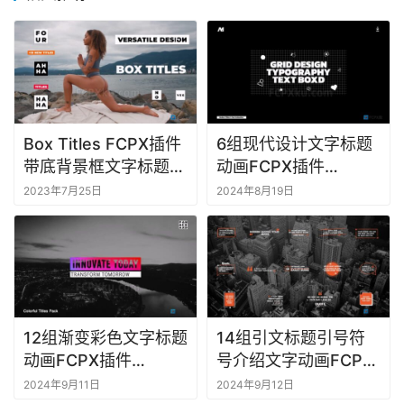
F
C
P
X
插
件
Box Titles FCPX插件
6组现代设计文字标题
库
带底背景框文字标题动
动画FCPX插件
工
画
Modern Titles
具
2023年7月25日
2024年8月19日
F
C
P
X
软
12组渐变彩色文字标题
14组引文标题引号符
件
动画FCPX插件
号介绍文字动画FCPX
Colorful Titles Pack
插件Quotes Titles
2024年9月11日
2024年9月12日
M