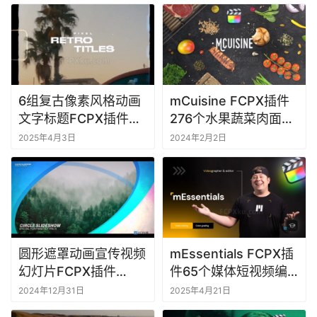
a
c
软
件
6组复古像素风格动画
mCuisine FCPX插件
文字标题FCPX插件
276个水果蔬菜肉面包
Retro Titles
香料糖果食物餐具动画
2025年4月3日
2024年2月2日
预设
圆形遮罩动画宣传视频
mEssentials FCPX插
幻灯片FCPX插件
件65个媒体短视频编
Circle Slideshow
辑制作标题转场效果动
2024年12月31日
2025年4月21日
画