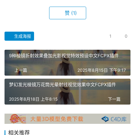
赞
(1)
生成海报
1
0
9种棱镜折射效果叠加光影视觉特效预设中文FCPX插件
首
上一篇
2025年8月15日 下午9:17
页
梦幻发光棱镜万花筒光晕射线视觉效果中文FCPX插件
F
C
2025年8月18日 上午8:15
下一篇
P
X
插
件
相关推荐