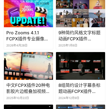
软
件
M
a
Pro Zooms 4.1.1
9种简约风格文字标题
c
FCPX插件专业摄像机
动画FCPX插件
软
运动与缩放变焦控制工
Minimal Titles
2026年4月28日
2025年1月6日
件
具
中文FCPX插件20种电
8组简约设计字幕条标
影胶片边框叠加视频转
题动画FCPX插件
场
Minimal Lower
2025年10月22日
2024年12月9日
Thirds 2.0