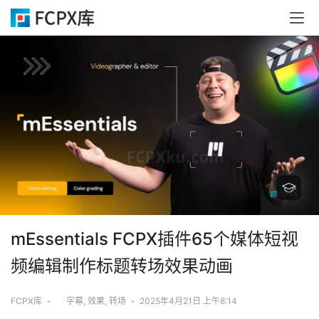
mEssentials FCPX插件65个媒体短视
频编辑制作标题转场效果动画
FCPX库
•
字幕
,
效果
,
转场
•
2025年4月21日 上午8:14