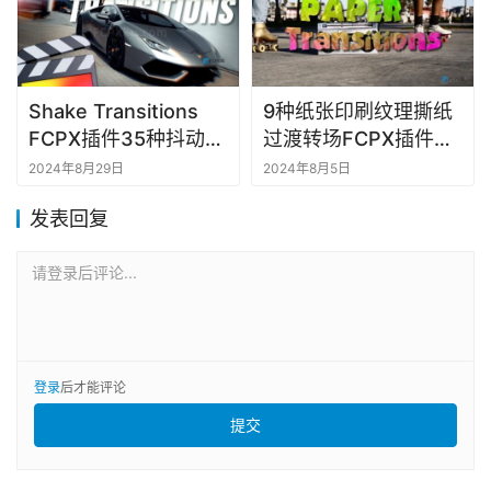
Shake Transitions
9种纸张印刷纹理撕纸
FCPX插件35种抖动摇
过渡转场FCPX插件
晃效果视频转场过渡预
Paper Transitions
2024年8月29日
2024年8月5日
设
发表回复
请登录后评论...
登录
后才能评论
提交