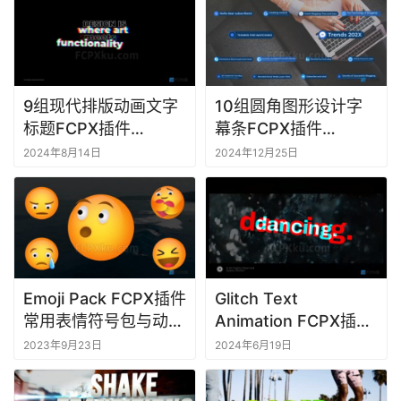
9组现代排版动画文字
10组圆角图形设计字
标题FCPX插件
幕条FCPX插件
Modern Typography
Rounded Lower
2024年8月14日
2024年12月25日
Thirds
Emoji Pack FCPX插件
Glitch Text
常用表情符号包与动画
Animation FCPX插件
效果
9组故障特效文本标题
2023年9月23日
2024年6月19日
动画