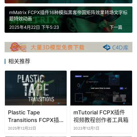
X
mMatrix FCPX插件16种模拟黑客帝国矩阵效果转场文字标
插
题特效动画
件
2025年4月22日 下午5:23
下一篇
F
C
P
X
相关推荐
插
件
库
工
具
Plastic Tape
mTutorial FCPX插件
F
Transitions FCPX插
视频教程创作者工具箱
C
P
件塑料胶带纹理撕裂视
2025年12月22日
2023年12月1日
X
频转场特效