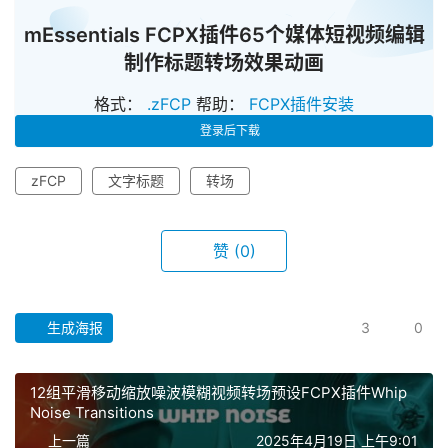
mEssentials FCPX插件65个媒体短视频编辑
制作标题转场效果动画
格式：
.zFCP
帮助：
FCPX插件安装
登录后下载
zFCP
文字标题
转场
赞
(0)
首
生成海报
3
0
页
12组平滑移动缩放噪波模糊视频转场预设FCPX插件Whip
F
Noise Transitions
C
上一篇
2025年4月19日 上午9:01
P