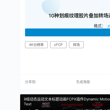
10种划痕纹理胶片叠加转场过渡效果
格式：
.
4K分辨率
zFCP
转场
分享到:
生成海报
9组动态运动文本标题动画FCPX插件Dynamic Motio
Text