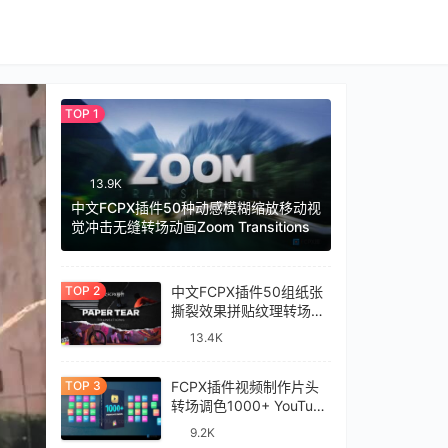
13.9K
中文FCPX插件50种动感模糊缩放移动视
觉冲击无缝转场动画Zoom Transitions
中文FCPX插件50组纸张
撕裂效果拼贴纹理转场过
渡预设Paper Tear
13.4K
Transitions
FCPX插件视频制作片头
转场调色1000+ YouTube
Library
9.2K