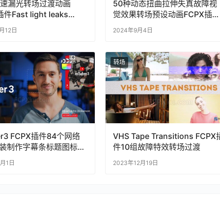
快速漏光转场过渡动画
50种动态扭曲拉伸失真故障视
件Fast light leaks
觉效果转场预设动画FCPX插件
tions 4K
mTransitions Distortion
5月12日
2024年9月4日
转场
er3 FCPX插件84个网络
VHS Tape Transitions FCPX
装制作字幕条标题图标
件10组故障特效转场过渡
o动画转场
3月1日
2023年12月19日