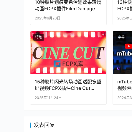
10种胶片划痕变色污迹效果转场
13种
动画FCPX插件Film Damage
FCPX插
Transitions
Transi
2025年6月20日
2025年
转场
字幕
15种胶片闪光转场动画适配宽竖
mTub
屏视频FCPX插件Cine Cut
视频包
Transitions
Log
2025年11月24日
2024年
发表回复