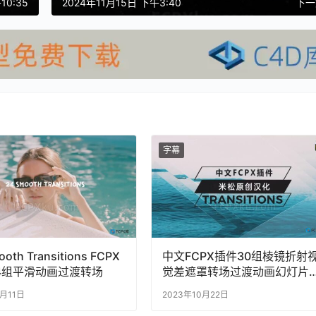
10:35
2024年11月15日 下午3:40
下
字幕
ooth Transitions FCPX
中文FCPX插件30组棱镜折射
4组平滑动画过渡转场
觉差遮罩转场过渡动画幻灯片
频制作
7月11日
2023年10月22日