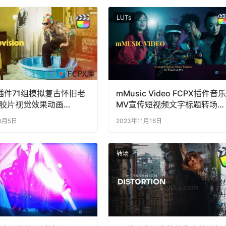
LUTs
X插件71组模拟复古怀旧老
mMusic Video FCPX插件音乐
胶片视觉效果动画
MV宣传短视频文字标题转场特
ovision
效
11月5日
2023年11月16日
转场