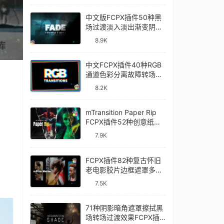
中文版FCPX插件50种黑
场过渡淡入淡出渐变阴影
视频转场Fade
8.9K
Transitions
中文FCPX插件40种RGB
通道色彩分离故障转场过
渡RGB Transitions
8.2K
mTransition Paper Rip
FCPX插件52种创意纸张
撕裂动画过渡转场效果
7.9K
FCPX插件82种复古怀旧
老电影胶片边框遮罩多画
面分屏效果mFilm Matte
7.5K
已经登录？
刷新
71种阴影暗角遮罩擦拭黑
场转场过渡效果FCPX插