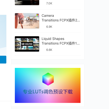
件mTransition Shade
7.0K
Camera
已经登录？
刷新
Transitions FCPX插件27
种摄像机镜头动画转场过
6.9K
渡
Liquid Shapes
Transitions FCPX插件10
种卡通流体图形动画转场
6.6K
过渡