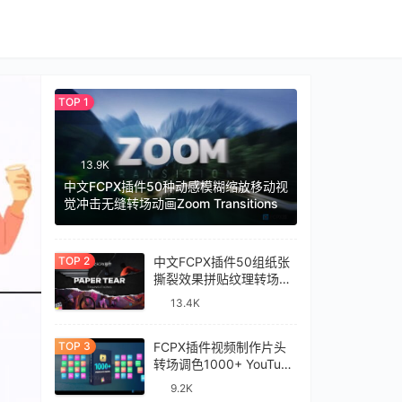
13.9K
中文FCPX插件50种动感模糊缩放移动视
觉冲击无缝转场动画Zoom Transitions
中文FCPX插件50组纸张
撕裂效果拼贴纹理转场过
渡预设Paper Tear
13.4K
Transitions
FCPX插件视频制作片头
转场调色1000+ YouTube
Library
9.2K