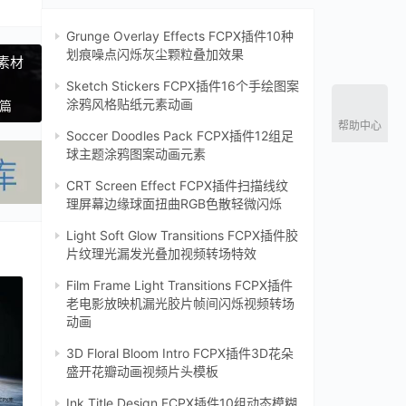
Grunge Overlay Effects FCPX插件10种
划痕噪点闪烁灰尘颗粒叠加效果
成素材
Sketch Stickers FCPX插件16个手绘图案
涂鸦风格贴纸元素动画
一篇
帮助中心
Soccer Doodles Pack FCPX插件12组足
球主题涂鸦图案动画元素
CRT Screen Effect FCPX插件扫描线纹
理屏幕边缘球面扭曲RGB色散轻微闪烁‌
Light Soft Glow Transitions FCPX插件胶
片纹理光漏发光叠加视频转场特效
Film Frame Light Transitions FCPX插件
老电影放映机漏光胶片帧间闪烁视频转场
动画
3D Floral Bloom Intro FCPX插件3D花朵
盛开花瓣动画视频片头模板
Ink Title Design FCPX插件10组动态模糊