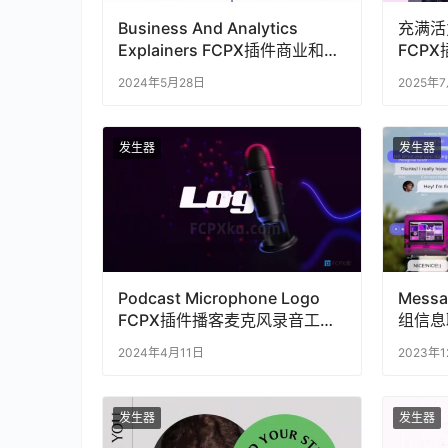
Business And Analytics
充满活
Explainers FCPX插件商业和分
FCPX插
析解释手绘场景MG动画
Endsc
2024年5月28日
2025年
发生器
发生器
Podcast Microphone Logo
Messa
FCPX插件播客麦克风录音工作
组信息
室视频片头
2024年4月11日
2023年
发生器
发生器