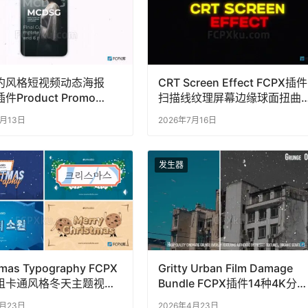
约风格短视频动态海报
CRT Screen Effect FCPX插件
件Product Promo
扫描线纹理屏幕边缘球面扭曲
s
RGB色散轻微闪烁‌
6月13日
2026年7月16日
发生器
tmas Typography FCPX
Gritty Urban Film Damage
组卡通风格冬天主题视频
Bundle FCPX插件14种4K分辨
率胶片损坏颗粒烧灼叠加
1月23日
2026年4月23日