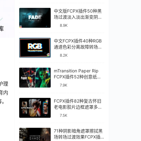
中文版FCPX插件50种黑
场过渡淡入淡出渐变阴影
视频转场Fade
8.9K
Transitions
中文FCPX插件40种RGB
通道色彩分离故障转场过
渡RGB Transitions
8.2K
mTransition Paper Rip
FCPX插件52种创意纸张
撕裂动画过渡转场效果
护理
7.9K
育内
等。
FCPX插件82种复古怀旧
老电影胶片边框遮罩多画
面分屏效果mFilm Matte
7.5K
71种阴影暗角遮罩擦拭黑
场转场过渡效果FCPX插