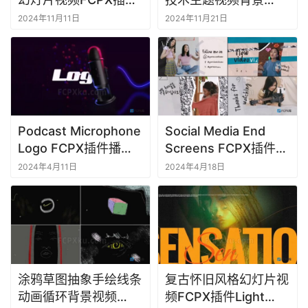
M
Animal Slides
FCPX插件Grid
2024年11月11日
2024年11月21日
a
Overlays
c
软
件
Podcast Microphone
Social Media End
Logo FCPX插件播客
Screens FCPX插件社
麦克风录音工作室视频
交媒体视频片尾介绍
2024年4月11日
2024年4月18日
片头
涂鸦草图抽象手绘线条
复古怀旧风格幻灯片视
动画循环背景视频
频FCPX插件Light