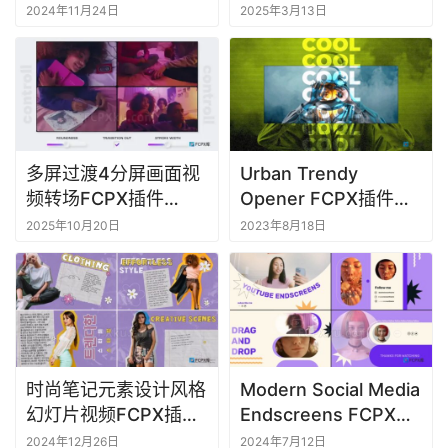
FCPX插件Abstract
Nostalgia Slides
2024年11月24日
2025年3月13日
Grunge Looped
Backgrounds
多屏过渡4分屏画面视
Urban Trendy
频转场FCPX插件
Opener FCPX插件都
Multiscreen
市时尚开场视频片头剪
2025年10月20日
2023年8月18日
Transitions V4
辑
时尚笔记元素设计风格
Modern Social Media
幻灯片视频FCPX插件
Endscreens FCPX插
Stylish Notes Slides
件视频片尾画中画介绍
2024年12月26日
2024年7月12日