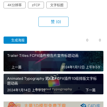
4K分辨率
zFCP
文字标题
赞
(0)
生成海报
0
0
Trailer Titles FCPX插件预告片宣传标题动画
首
页
上一篇
2024年1月12日 上午9:53
F
Animated Typography 第4套FCPX插件10组排版文字标
C
题动画
P
2024年1月14日 上午9:22
下一篇
X
插
件