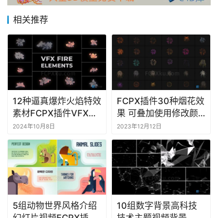
相关推荐
F
C
P
X
插
件
库
12种逼真爆炸火焰特效
FCPX插件30种烟花效
工
素材FCPX插件VFX
果 可叠加使用修改颜
具
Fire Elements
色
2024年10月8日
2023年12月12日
F
C
P
X
软
件
5组动物世界风格介绍
10组数字背景高科技
幻灯片视频FCPX插件
技术主题视频背景