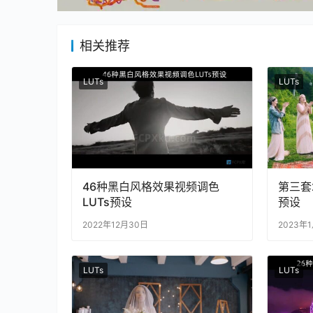
相关推荐
LUTs
LUTs
46种黑白风格效果视频调色
第三套
LUTs预设
预设
2022年12月30日
2023年
LUTs
LUTs