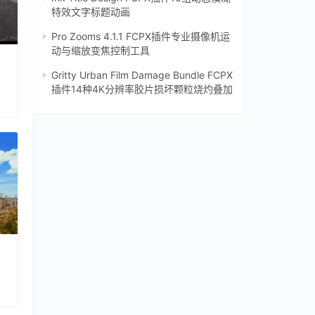
特效文字标题动画
Pro Zooms 4.1.1 FCPX插件专业摄像机运
动与缩放变焦控制工具
Gritty Urban Film Damage Bundle FCPX
插件14种4K分辨率胶片损坏颗粒烧灼叠加