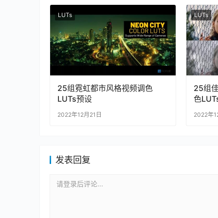
LUTs
LUTs
25组霓虹都市风格视频调色
25组
LUTs预设
色LUT
2022年12月21日
2022年1
发表回复
请登录后评论...