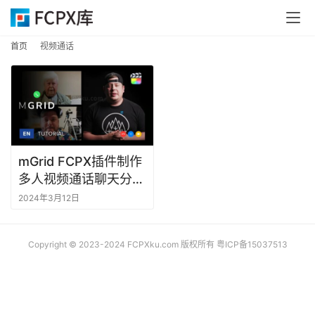
首
首页
视频通话
页
F
C
P
X
mGrid FCPX插件制作
插
多人视频通话聊天分屏
件
拼贴效果动画元素
2024年3月12日
F
C
Copyright © 2023-2024 FCPXku.com 版权所有
粤ICP备15037513
P
X
插
件