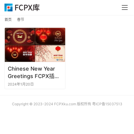
首
首页
春节
页
F
C
P
X
Chinese New Year
插
Greetings FCPX插件
件
中国喜庆新春祥云灯笼
2024年1月20日
宣传片头动画
F
C
Copyright © 2023-2024 FCPXku.com 版权所有
粤ICP备15037513
P
X
插
件