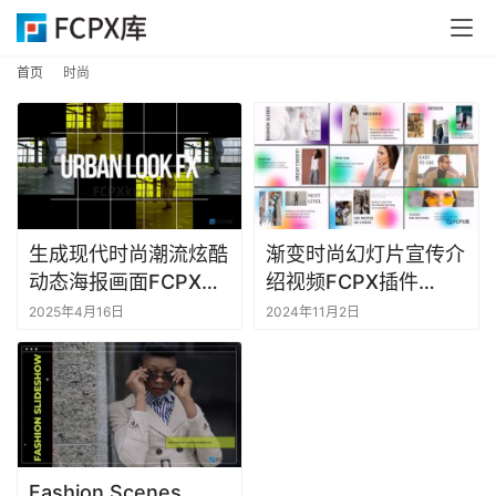
首
首页
时尚
页
F
C
P
X
生成现代时尚潮流炫酷
渐变时尚幻灯片宣传介
插
动态海报画面FCPX效
绍视频FCPX插件
件
果插件Urban Look FX
Gradient Fashion
2025年4月16日
2024年11月2日
Slides
F
C
P
X
插
件
Fashion Scenes