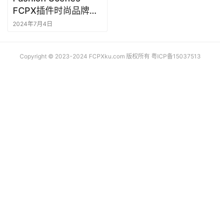
库
FCPX插件时尚品牌模
工
特走秀介绍宣传视频
2024年7月4日
具
F
Copyright © 2023-2024 FCPXku.com 版权所有
粤ICP备15037513
C
P
X
软
件
M
a
c
软
件