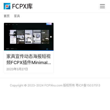
首
首页
家具
页
F
C
P
X
家具宣传动态海报短视
插
频FCPX插件Minimal
件
Furniture Stories
2023年3月27日
F
C
Copyright © 2023-2024 FCPXku.com 版权所有
粤ICP备15037513
P
X
插
件